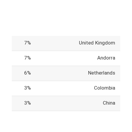
7%
United Kingdom
7%
Andorra
6%
Netherlands
3%
Colombia
3%
China