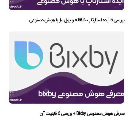
بررسی 5 ایده استارتاپ خلاقانه و پول‌ساز با هوش مصنوعی
معرفی هوش مصنوعی Bixby + بررسی 6 قابلیت آن