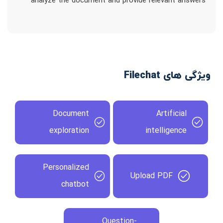
analyze the document and provide relevant answers
ویژگی های Filechat
Document
Artificial
exploration
intelligence
Personalized
Upload PDF
chatbot
Question-