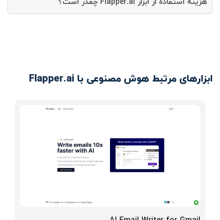
هزینه استفاده از ابزار Flapper.ai چقدر است؟
ابزارهای مرتبط هوش مصنوعی با Flapper.ai