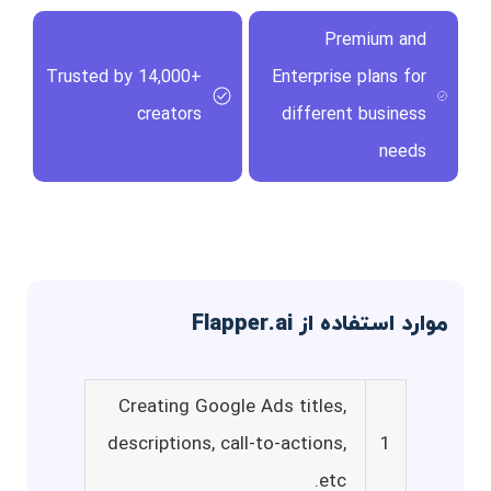
Premium and
Trusted by 14,000+
Enterprise plans for
creators
different business
needs
موارد استفاده از Flapper.ai
Creating Google Ads titles,
descriptions, call-to-actions,
1
etc.