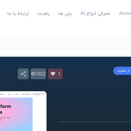
معرفی انواع AI
پلن ها
راهنما
ارتباط با ما
 از سایت
1022
1