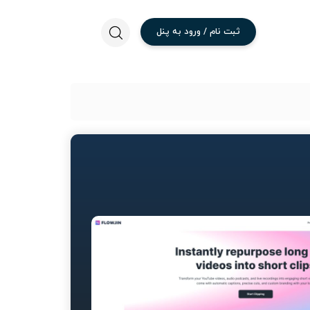
ثبت
نام
/
ورود
به
پنل