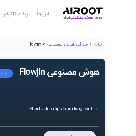
ابزارها
ربات تلگرام Airoot
خانه
»
معرفی هوش مصنوعی
»
Flowjin
هوش مصنوعی Flowjin
بازدید
Short video clips from long content