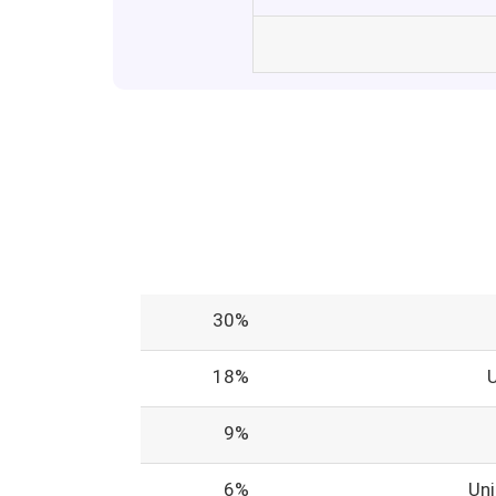
30%
18%
9%
6%
Un