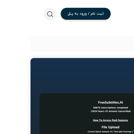
ثبت
نام
/
ورود
به
پنل