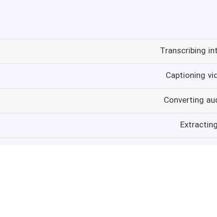
Transcribing i
Captioning vid
Converting aud
Extractin