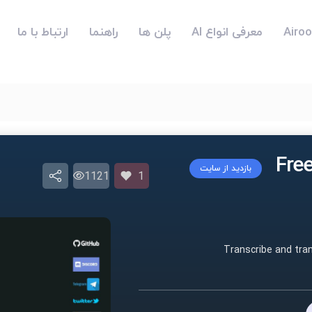
معرفی انواع AI
پلن ها
راهنما
ارتباط با ما
بازدید از سایت
1121
1
Transcribe and tran