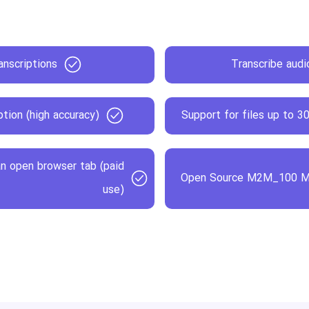
anscriptions
Transcribe audi
tion (high accuracy)
Support for files up to 3
 an open browser tab (paid
Open Source M2M_100 Mod
use)