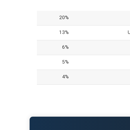
20%
13%
6%
5%
4%