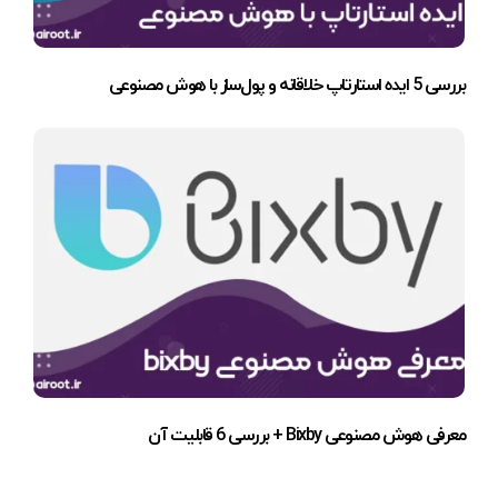
بررسی 5 ایده استارتاپ خلاقانه و پول‌ساز با هوش مصنوعی
معرفی هوش مصنوعی Bixby + بررسی 6 قابلیت آن