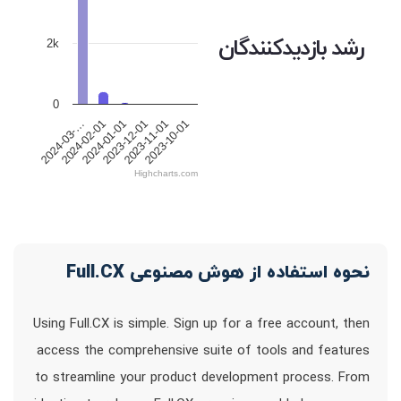
رشد بازدیدکنندگان
2k
0
2024-02-01
2023-11-01
2024-01-01
2023-10-01
2024-03-…
2023-12-01
Highcharts.com
نحوه استفاده از هوش مصنوعی Full.CX
Using Full.CX is simple. Sign up for a free account, then
access the comprehensive suite of tools and features
to streamline your product development process. From