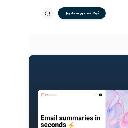
ثبت
نام
/
ورود
به
پنل