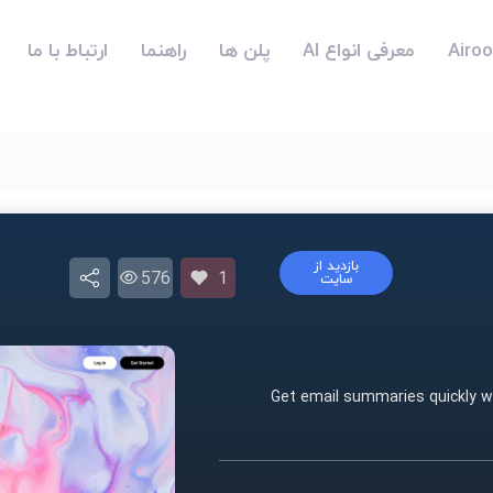
معرفی انواع AI
پلن ها
راهنما
ارتباط با ما
بازدید از
576
1
سایت
Get email summaries quickly 