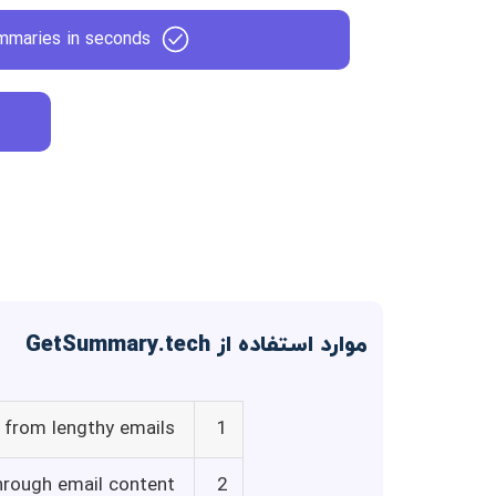
mmaries in seconds
موارد استفاده از GetSummary.tech
n from lengthy emails
1
through email content
2