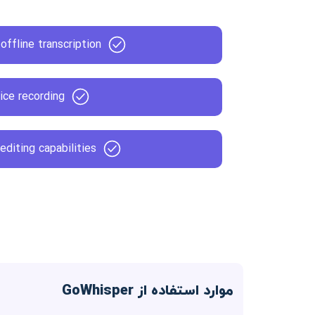
offline transcription
ice recording
 editing capabilities
موارد استفاده از GoWhisper