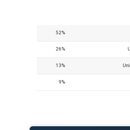
52%
26%
13%
Un
9%