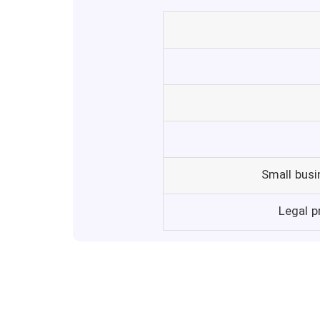
Small busi
Legal p