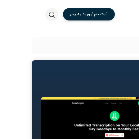
ثبت
نام
/
ورود
به
پنل