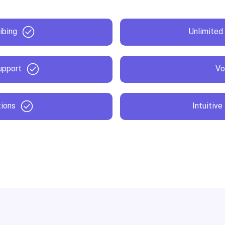
ibing
Unlimited 
upport
Vo
tions
Intuitive