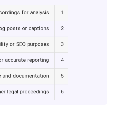
cordings for analysis
1
log posts or captions
2
ility or SEO purposes
3
or accurate reporting
4
ce and documentation
5
her legal proceedings
6