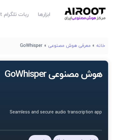
ابزارها
ربات تلگرام Airoot
خانه
»
معرفی هوش مصنوعی
»
GoWhisper
هوش مصنوعی GoWhisper
Seamless and secure audio transcription app