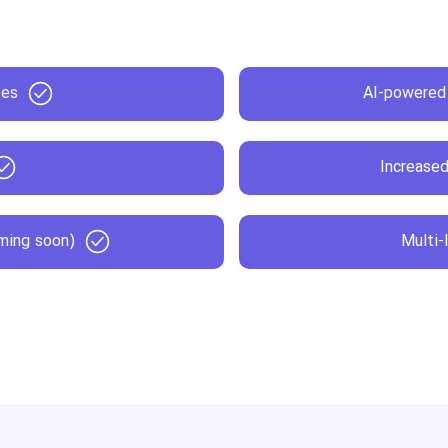
tes
AI-powered 
Increased
oming soon)
Multi-