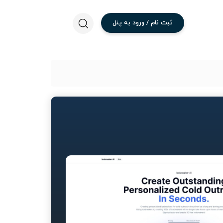
ثبت
نام
/
ورود
به
پنل