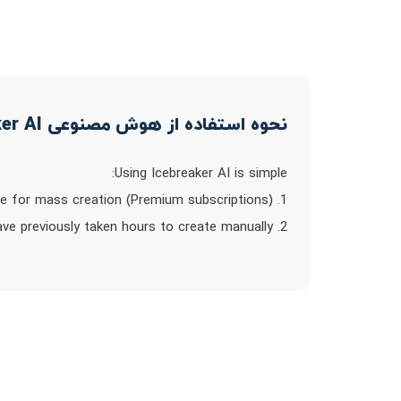
نحوه استفاده از هوش مصنوعی Icebreaker AI
Using Icebreaker AI is simple:
1. Enter the name, company name, and website URL of the intended customer or upload a CSV file for mass creation (Premium subscriptions).
2. Relax as the AI model instantly generates a variety of personalized icebreakers that would have previously taken hours to create manually