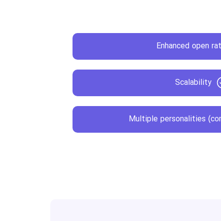
Enhanced open ra
Scalability
Multiple personalities (c