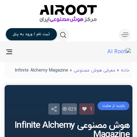
ثبت
نام
/
ورود
به
پنل
gle
ion
خانه
»
معرفی هوش مصنوعی
»
Infinite Alchemy Magazine
بازدید از سایت
829
1
هوش مصنوعی Infinite Alchemy
Magazine