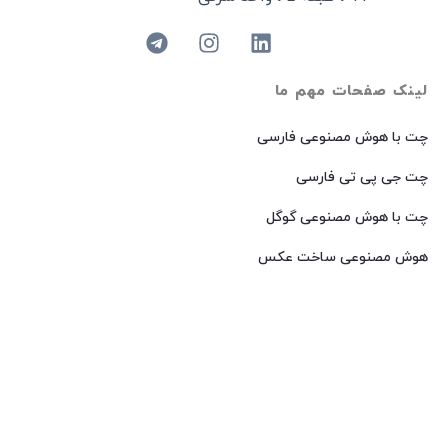
لینک صفحات مهم ما
چت با هوش مصنوعی فارسی
چت جی پی تی فارسی
چت با هوش مصنوعی گوگل
هوش مصنوعی ساخت عکس
هوش مصنوعی میدجرنی فارسی
هوش مصنوعی Dall-E فارسی
© 2024 کپی رایت – تمامی حقوق برای
AIROOT
محفوظ است.