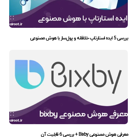
بررسی 5 ایده استارتاپ خلاقانه و پول‌ساز با هوش مصنوعی
معرفی هوش مصنوعی Bixby + بررسی 6 قابلیت آن