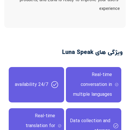
products, and Luna is ready to improve your users`
experience
ویژگی های Luna Speak
Real-time
24/7 availability
conversation in
multiple languages
Real-time
Data collection and
translation for