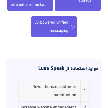
storage
international market
AI-powered unified
messaging
موارد استفاده از Luna Speak
Revolutionize customer
1
satisfaction
Increase website engagement
2