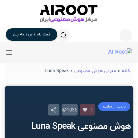
ثبت
نام
/
ورود
به
پنل
gle
ion
خانه
»
معرفی هوش مصنوعی
»
Luna Speak
بازدید از سایت
1035
1
هوش مصنوعی Luna Speak