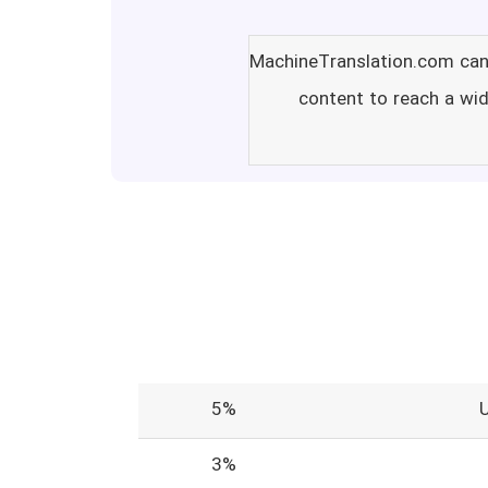
MachineTranslation.com can b
content to reach a wid
5%
3%