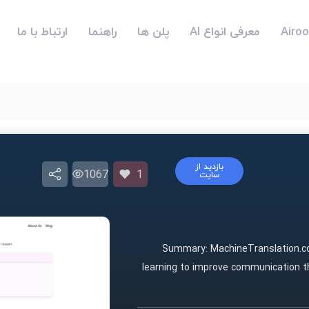
معرفی انواع AI
پلن ها
راهنما
ارتباط با ما
بازدید از
1067
1
سایت
Summary: MachineTranslation.co
learning to improve communication th