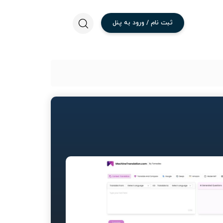
ثبت
نام
/
ورود
به
پنل