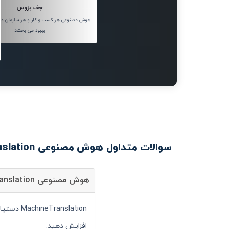
جف بزوس
هوش مصنوعی هر کسب و کار و هر سازمان دولتی
بهبود می بخشد.
سوالات متداول هوش مصنوعی MachineTranslation
هوش مصنوعی MachineTranslation چیست؟
nslation
افزایش دهید.