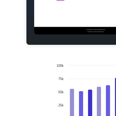
100k
75k
50k
25k