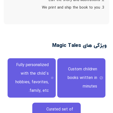
2. Edit the story and illustrations
3. We print and ship the book to you
ویژگی های Magic Tales
Fully personalized
Custom children
with the child`s
books written in
hobbies, favorites,
minutes
family, etc.
Curated set of