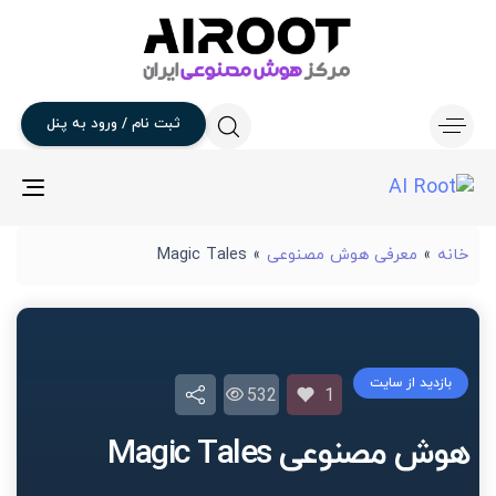
ثبت
نام
/
ورود
به
پنل
gle
ion
خانه
»
معرفی هوش مصنوعی
»
Magic Tales
بازدید از سایت
532
1
هوش مصنوعی Magic Tales