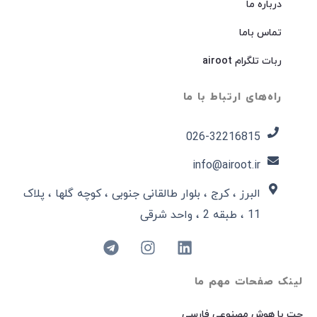
درباره ما
تماس باما
ربات تلگرام airoot
راه‌های ارتباط با ما
026-32216815​
info@airoot.ir
البرز ، کرج ، بلوار طالقانی جنوبی ، کوچه گلها ، پلاک
11 ، طبقه 2 ، واحد شرقی
لینک صفحات مهم ما
چت با هوش مصنوعی فارسی