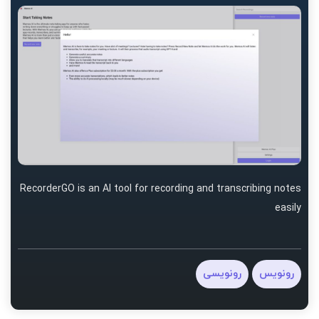
RecorderGO is an AI tool for recording and transcribing notes
easily
رونویس
رونویسی