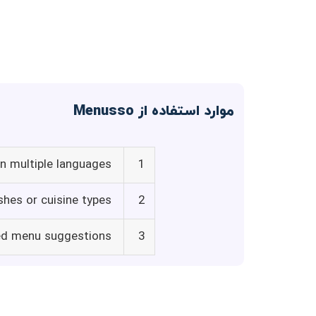
موارد استفاده از Menusso
n multiple languages
1
shes or cuisine types
2
ed menu suggestions
3