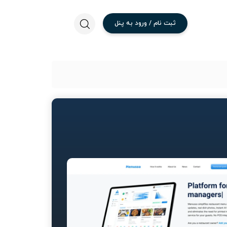
ثبت
نام
/
ورود
به
پنل