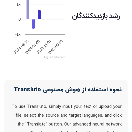
1k
رشد بازدیدکنندگان
0
-1k
2023-09-01
2023-11-01
2024-01-01
2024-03-01
Highcharts.com
نحوه استفاده از هوش مصنوعی Transluto
To use Transluto, simply input your text or upload your
file, select the source and target languages, and click
the `Translate` button. Our advanced neural network