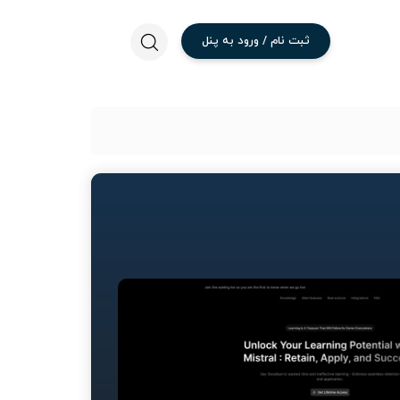
ثبت
نام
/
ورود
به
پنل