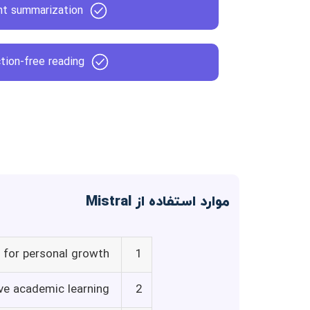
nt summarization
ction-free reading
موارد استفاده از Mistral
 for personal growth
1
ve academic learning
2