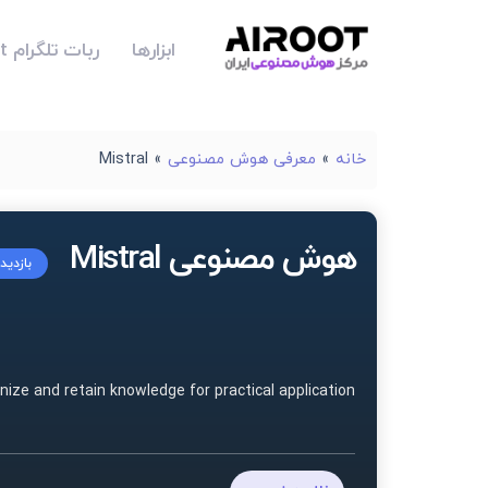
ابزارها
ربات تلگرام Airoot
خانه
»
معرفی هوش مصنوعی
»
Mistral
هوش مصنوعی Mistral
بازدید
nize and retain knowledge for practical application