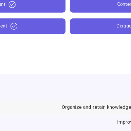
ant
Conte
ent
Distra
Organize and retain knowledge
Impro