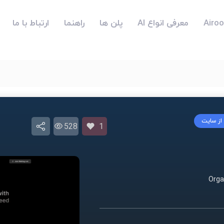
معرفی انواع AI
پلن ها
راهنما
ارتباط با ما
 از سایت
528
1
Orga