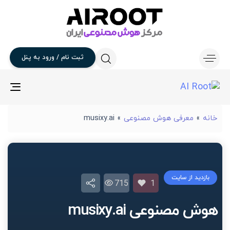
ثبت
نام
/
ورود
به
پنل
gle
ion
خانه
»
معرفی هوش مصنوعی
»
musixy.ai
بازدید از سایت
715
1
هوش مصنوعی musixy.ai