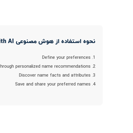
نحوه استفاده از هوش مصنوعی NameWith AI
1. Define your preferences
2. Browse through personalized name recommendations
3. Discover name facts and attributes
4. Save and share your preferred names