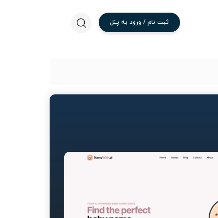
ثبت
نام
/
ورود
به
پنل