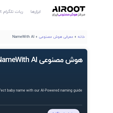
ابزارها
ربات تلگرام Airoot
خانه
»
معرفی هوش مصنوعی
»
NameWith AI
هوش مصنوعی NameWith AI
rfect baby name with our AI-Powered naming guide