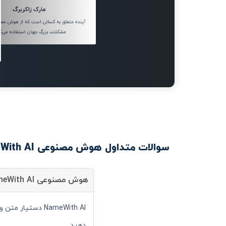
مارک زاکربرگ
آینده متعلق به کسانی است که از هوش مصن
مشکلات بزرگ جهان استفاده می‌کن
سوالات متداول هوش مصنوعی NameWith AI
هوش مصنوعی NameWith AI چیست؟
NameWith AI دست
دهید.