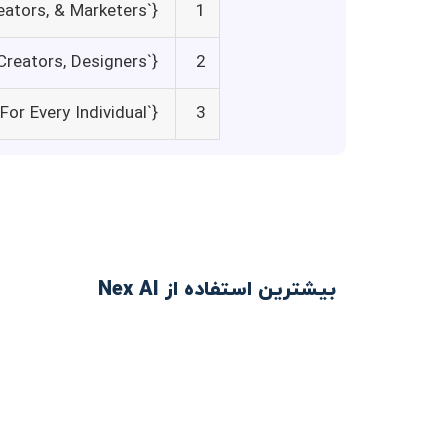
{`description`: `AI Ideation, Drafting, Editing`, `title`: `For Writers, Creators, & Marketers`}
1
{`description`: `AI Collateral Generation & Editing`, `title`: `For Artists, Creators, Designers`}
2
{`description`: `Data Generation, Analysis, & Modification`, `title`: `For Every Individual`}
3
بیشترین استفاده از Nex AI