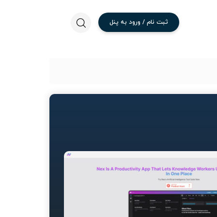
ثبت
نام
/
ورود
به
پنل