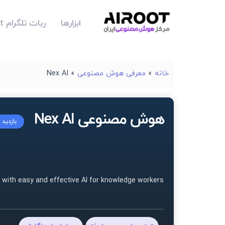
ابزارها
ربات تلگرام Airoot
خانه
»
معرفی هوش مصنوعی
»
Nex AI
هوش مصنوعی Nex AI
بازدید 
y with easy and effective AI for knowledge workers