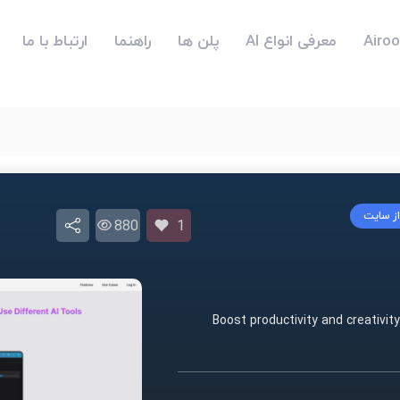
معرفی انواع AI
پلن ها
راهنما
ارتباط با ما
از سایت
880
1
Boost productivity and creativit