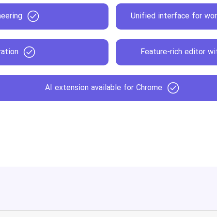
eering
Unified interface for wor
ration
Feature-rich editor w
AI extension available for Chrome