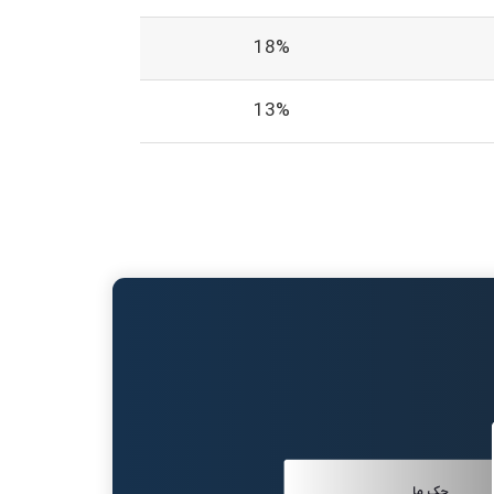
18%
13%
جک ما