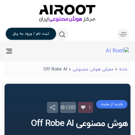
ثبت
نام
/
ورود
به
پنل
gle
ion
خانه
»
معرفی هوش مصنوعی
»
Off Robe AI
بازدید از سایت
1385
1
هوش مصنوعی Off Robe AI