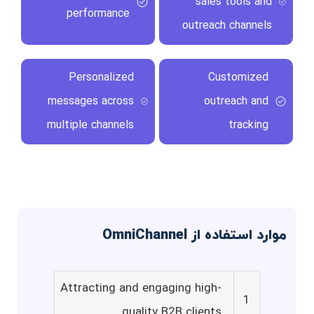
sales tools and
performance
outreach channels
Personalized
Customized
messages across
outreach and
multiple channels
tracking
موارد استفاده از OmniChannel
Attracting and engaging high-
1
quality B2B clients