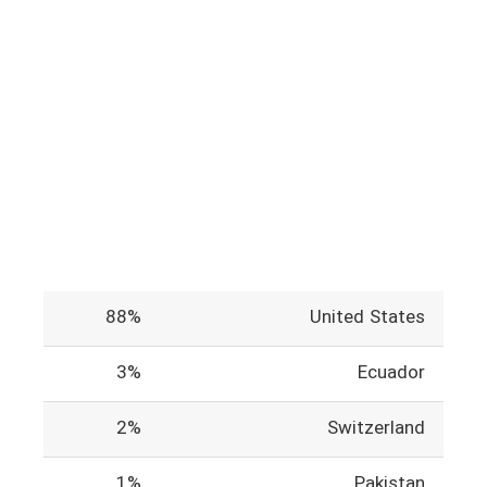
88%
United States
3%
Ecuador
2%
Switzerland
1%
Pakistan