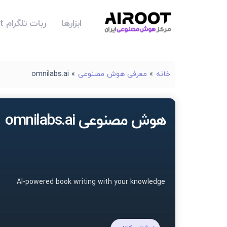
ابزارها
ربات تلگرام Airoot
خانه
»
معرفی هوش مصنوعی
»
omnilabs.ai
هوش مصنوعی omnilabs.ai
AI-powered book writing with your knowledge