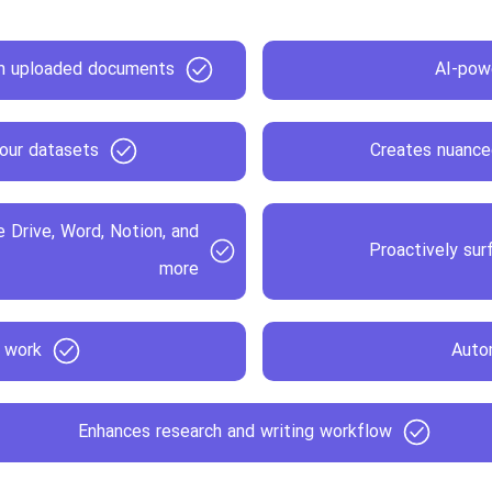
om uploaded documents
AI-pow
our datasets
Creates nuanced
e Drive, Word, Notion, and
Proactively sur
more
t work
Auto
Enhances research and writing workflow