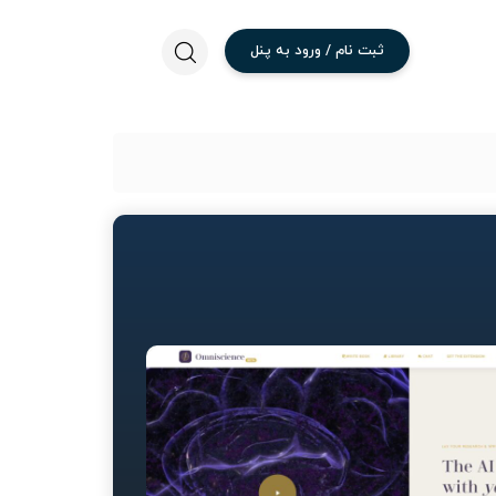
ثبت
نام
/
ورود
به
پنل