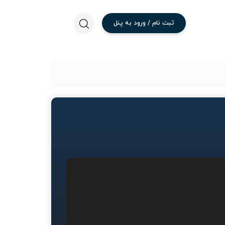
ثبت
نام
/
ورود
به
پنل