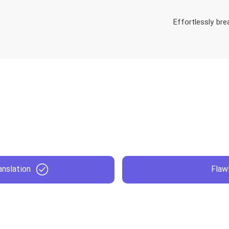
Effortlessly bre
anslation
Flaw