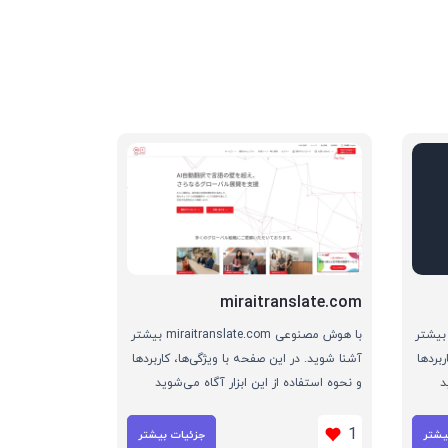
miraitranslate.com
هوش مصنوعی AI Code Translator بیشتر
با هوش مصنوعی miraitranslate.com بیشتر
بردها
آشنا شوید. در این صفحه با ویژگی‌ها، کاربردها
د
و نحوه استفاده از این ابزار آگاه می‌شوید
1
یشتر
جزئیات بیشتر