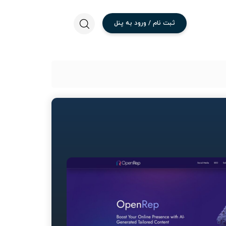
ثبت
نام
/
ورود
به
پنل