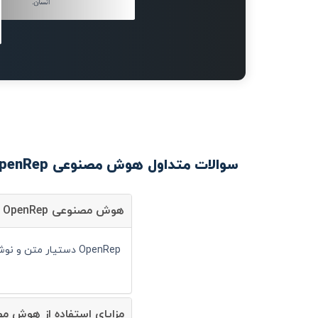
انسان.
سوالات متداول هوش مصنوعی OpenRep
هوش مصنوعی OpenRep چیست؟
OpenRep دستیار متن و نوشتار است و شما می توانید با کمک آن سرعت انجام کارهای خود را به صورت قابل توجهی افزایش دهید.
مزایای استفاده از هوش مصنوعی nRep