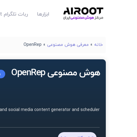
ابزارها
ربات تلگرام Airoot
خانه
»
معرفی هوش مصنوعی
»
OpenRep
هوش مصنوعی OpenRep
ب
and social media content generator and scheduler