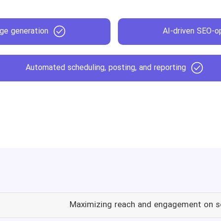
age generation
AI-driven SEO-op
Automated scheduling, posting, and reporting
Maximizing reach and engagement on s