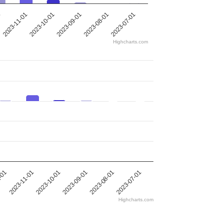
2023-11-01
1
2023-07-01
2023-08-01
2023-09-01
2023-10-01
Highcharts.com
2023-11-01
2023-08-01
2023-10-01
-01
2023-07-01
2023-09-01
Highcharts.com