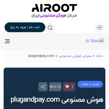
ثبت
نام
/
ورود
به
پنل
gle
ion
خانه
»
معرفی هوش مصنوعی
»
plugandpay.com
بازدید از سایت
618
1
هوش مصنوعی plugandpay.com