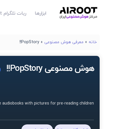
ابزارها
ربات تلگرام Airoot
خانه
»
معرفی هوش مصنوعی
»
PopStory!!
هوش مصنوعی PopStory!!
 audiobooks with pictures for pre-reading children