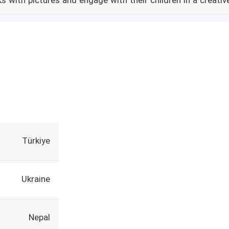
 with pictures and engage with their children in a creative
Türkiye
Ukraine
Nepal