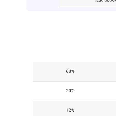
audiobooks
68%
20%
12%