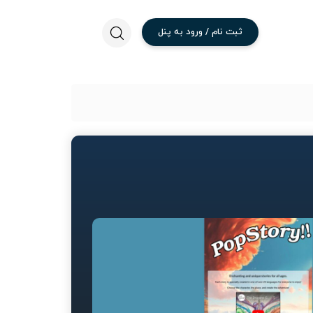
ثبت
نام
/
ورود
به
پنل