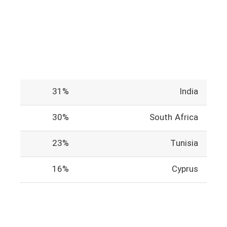
31%
India
30%
South Africa
23%
Tunisia
16%
Cyprus