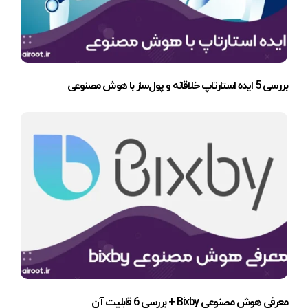
بررسی 5 ایده استارتاپ خلاقانه و پول‌ساز با هوش مصنوعی
معرفی هوش مصنوعی Bixby + بررسی 6 قابلیت آن