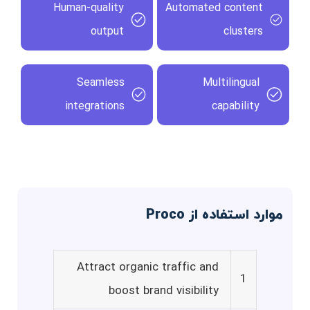
Human-quality
Automated content
output
clusters
Seamless
Multilingual
integrations
capability
موارد استفاده از Proco
Attract organic traffic and
1
boost brand visibility