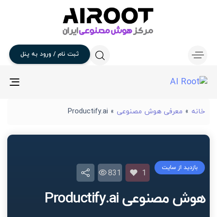
ثبت
نام
/
ورود
به
پنل
gle
ion
خانه
»
معرفی هوش مصنوعی
»
Productify.ai
بازدید از سایت
831
1
هوش مصنوعی Productify.ai