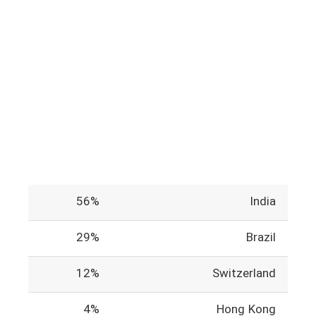
56%
India
29%
Brazil
12%
Switzerland
4%
Hong Kong