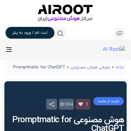
ثبت
نام
/
ورود
به
پنل
gle
ion
خانه
»
معرفی هوش مصنوعی
»
Promptmatic for ChatGPT
بازدید از سایت
694
1
هوش مصنوعی Promptmatic for
ChatGPT