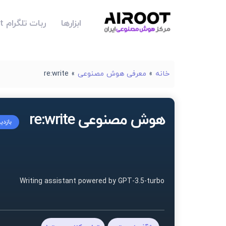
ابزارها
ربات تلگرام Airoot
خانه
»
معرفی هوش مصنوعی
»
re:write
هوش مصنوعی re:write
بازدی
Writing assistant powered by GPT-3.5-turbo