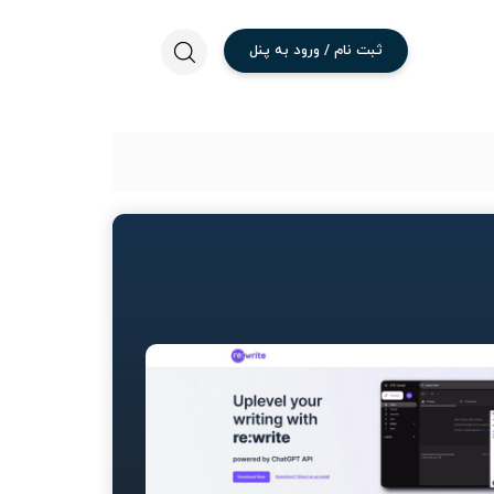
ثبت
نام
/
ورود
به
پنل