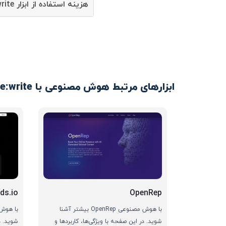
هزینه استفاده از ابزار re:write چقدر است؟
ابزارهای مرتبط هوش مصنوعی با re:write
ds.io
OpenRep
با هوش مصنوعی OpenRep بیشتر آشنا
شوید. در این صفحه با ویژگی‌ها، کاربردها و
شوید. د