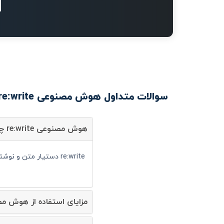
سوالات متداول هوش مصنوعی re:write
هوش مصنوعی re:write چیست؟
re:write دستیار متن و نوشتار است و شما می توانید با کمک آن سرعت انجام کارهای خود را به صورت قابل توجهی افزایش دهید.
مزایای استفاده از هوش مصنوعی write