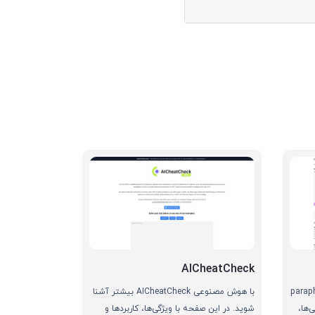
AICheatCheck
paraphras
با هوش مصنوعی AICheatCheck بیشتر آشنا
‌ها،
شوید. در این صفحه با ویژگی‌ها، کاربردها و