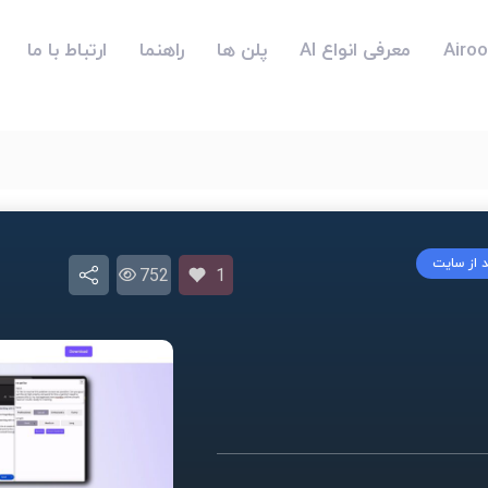
معرفی انواع AI
پلن ها
راهنما
ارتباط با ما
د از سایت
752
1