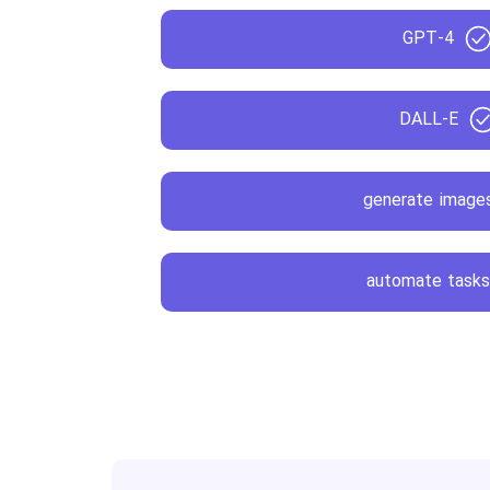
GPT-4
DALL-E
generate image
automate task