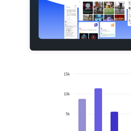
15k
10k
5k