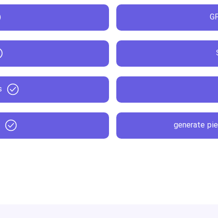
GP
s
s
generate pie