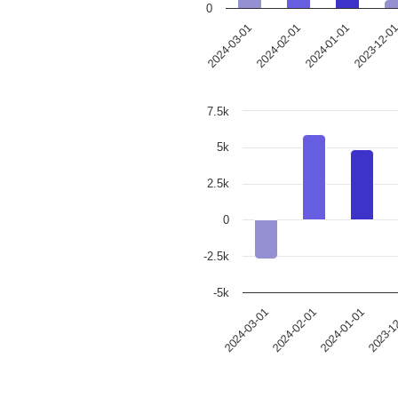
0
2023-12-0
2024-01-01
2024-02-01
2024-03-01
7.5k
5k
2.5k
0
-2.5k
-5k
2024-03-01
2024-02-01
2024-01-01
2023-1