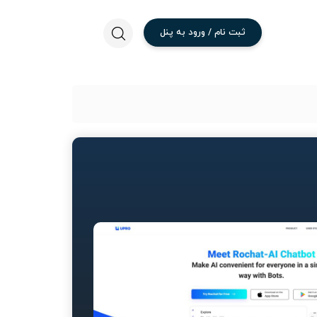
ثبت
نام
/
ورود
به
پنل