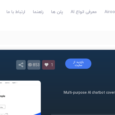
معرفی انواع AI
پلن ها
راهنما
ارتباط با ما
بازدید از
853
1
سایت
Multi-purpose AI chatbot cover