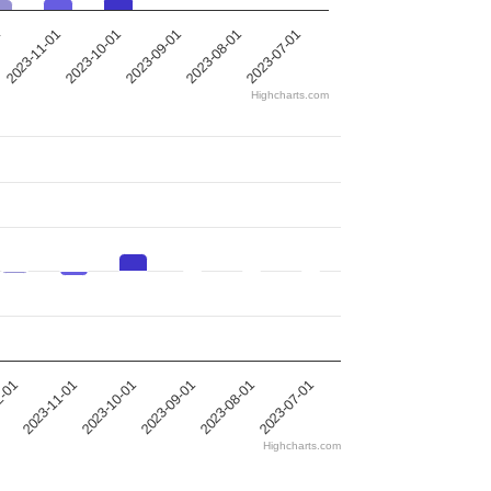
2023-11-01
1
2023-07-01
2023-08-01
2023-09-01
2023-10-01
Highcharts.com
2-01
2023-11-01
2023-10-01
2023-09-01
2023-08-01
2023-07-01
Highcharts.com