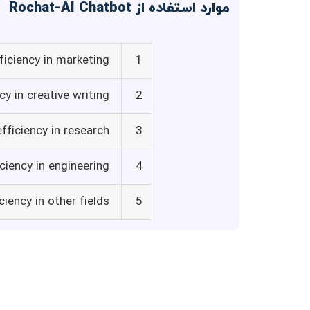
موارد استفاده از Rochat-AI Chatbot
iciency in marketing
1
y in creative writing
2
fficiency in research
3
ciency in engineering
4
iency in other fields
5