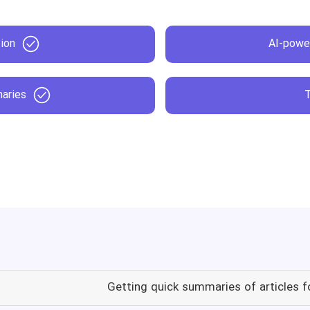
tion
AI-powe
aries
Getting quick summaries of articles f