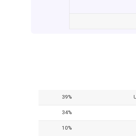
39%
34%
10%