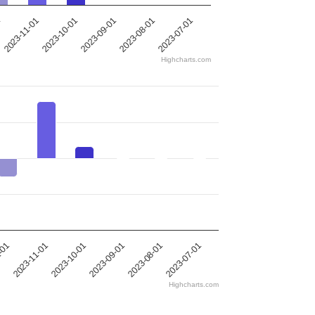
2023-11-01
1
2023-07-01
2023-08-01
2023-09-01
2023-10-01
Highcharts.com
2023-11-01
2023-08-01
2023-10-01
-01
2023-07-01
2023-09-01
Highcharts.com