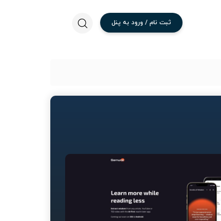
ثبت
نام
/
ورود
به
پنل