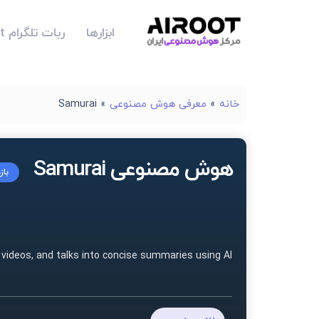
ابزارها
ربات تلگرام Airoot
خانه
»
معرفی هوش مصنوعی
»
Samurai
هوش مصنوعی Samurai
باز
 videos, and talks into concise summaries using AI