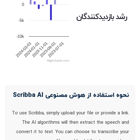
0
رشد بازدیدکنندگان
-5k
-10k
2024-01-01
2023-11-01
2023-09-01
2023-07-01
2024-03-01
Highcharts.com
نحوه استفاده از هوش مصنوعی Scribba AI
To use Scribba, simply upload your file or provide a link.
The AI algorithms will then extract the speech and
convert it to text. You can choose to transcribe your