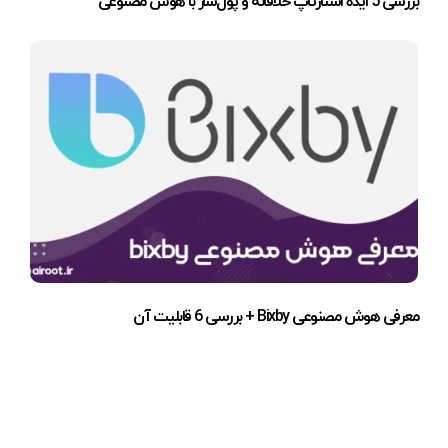
بررسی 5 ایده استارتاپ خلاقانه و پول‌ساز با هوش مصنوعی
معرفی هوش مصنوعی Bixby + بررسی 6 قابلیت آن