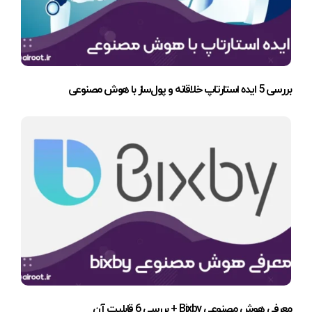
بررسی 5 ایده استارتاپ خلاقانه و پول‌ساز با هوش مصنوعی
معرفی هوش مصنوعی Bixby + بررسی 6 قابلیت آن