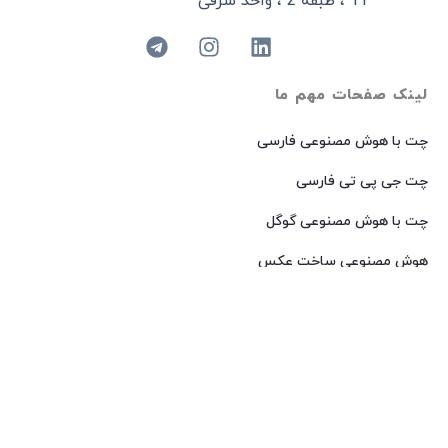
11 ، طبقه 2 ، واحد شرقی
لینک صفحات مهم ما
چت با هوش مصنوعی فارسی
چت جی پی تی فارسی
چت با هوش مصنوعی گوگل
هوش مصنوعی ساخت عکس
هوش مصنوعی میدجرنی فارسی
هوش مصنوعی Dall-E فارسی
© 2024 کپی رایت – تمامی حقوق برای
AIROOT
محفوظ است.