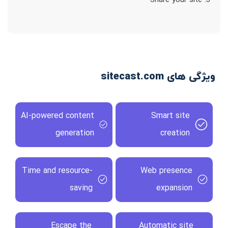
3. Share your site
ویژگی های sitecast.com
AI-powered content
Smart site
generation
creation
Time and resource-
Web presence
saving
expansion
Escape the
Automatic site