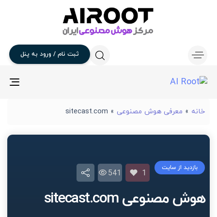
ثبت
نام
/
ورود
به
پنل
gle
ion
خانه
»
معرفی هوش مصنوعی
»
sitecast.com
بازدید از سایت
541
1
هوش مصنوعی sitecast.com