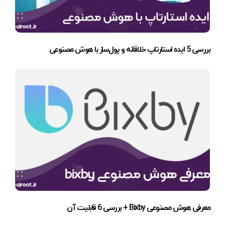
بررسی 5 ایده استارتاپ خلاقانه و پول‌ساز با هوش مصنوعی
معرفی هوش مصنوعی Bixby + بررسی 6 قابلیت آن