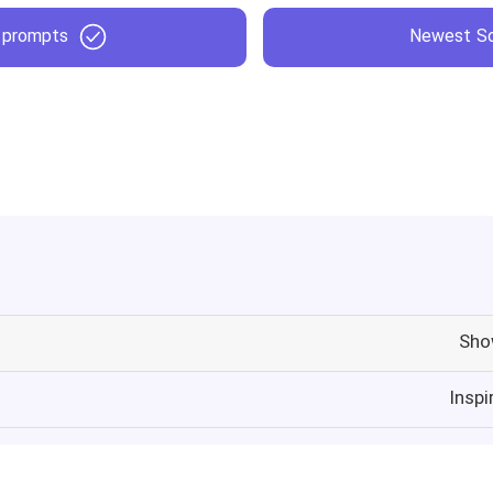
 prompts
Newest So
Sho
Inspi