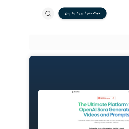
ثبت
نام
/
ورود
به
پنل