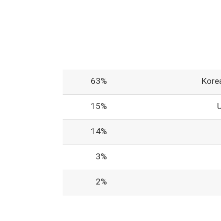
63%
Korea
15%
14%
3%
2%