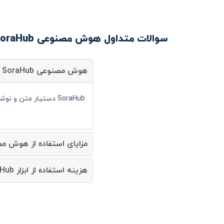
سوالات متداول هوش مصنوعی SoraHub
هوش مصنوعی SoraHub چیست؟
SoraHub دستیار متن و نوشتار است و شما می توانید با کمک آن سرعت انجام کارهای خود را به صورت قابل توجهی افزایش دهید.
مزایای استفاده از هوش مصنوعی aHub
هزینه استفاده از ابزار SoraHub چقدر است؟