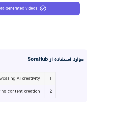
ra-generated videos
موارد استفاده از SoraHub
wcasing AI creativity
1
ring content creation
2