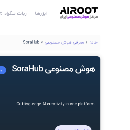
ابزارها
ربات تلگرام Airoot
خانه
»
معرفی هوش مصنوعی
»
SoraHub
هوش مصنوعی SoraHub
با
Cutting-edge AI creativity in one platform