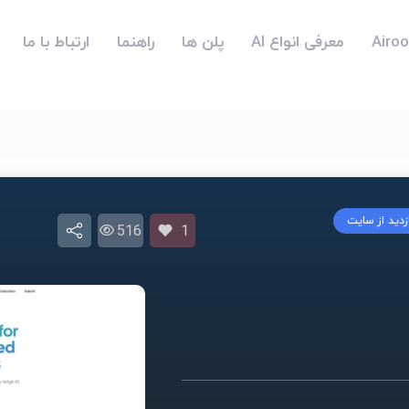
معرفی انواع AI
پلن ها
راهنما
ارتباط با ما
زدید از سایت
516
1