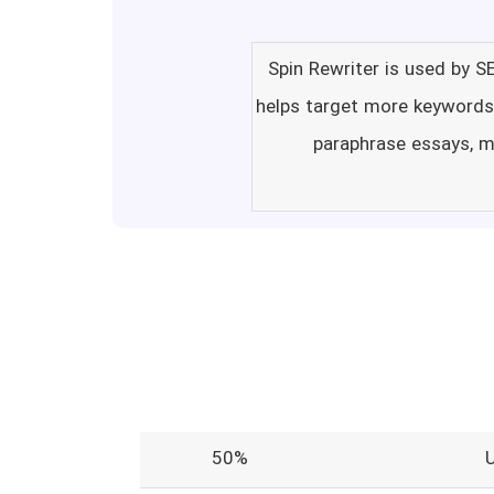
Spin Rewriter is used by S
helps target more keywords a
paraphrase essays, ma
50%