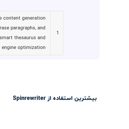
ue content generation
hrase paragraphs, and
1
s smart thesaurus and
 engine optimization.
بیشترین استفاده از Spinrewriter