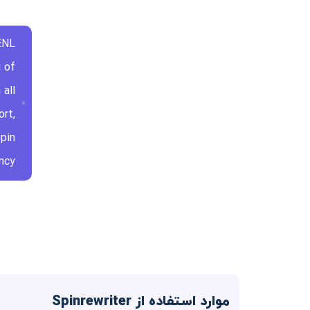
ENL
 of
all
rt,
Spin
ncy.
موارد استفاده از Spinrewriter