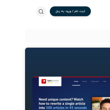
ثبت
نام
/
ورود
به
پنل