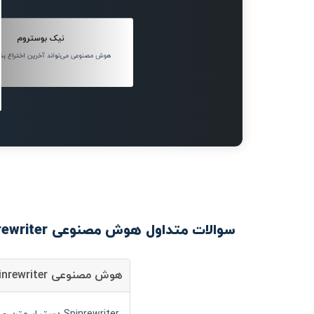
نیک بوستروم
هوش مصنوعی می‌تواند آخرین اختراع بش
سوالات متداول هوش مصنوعی Spinrewriter
هوش مصنوعی Spinrewriter چیست؟