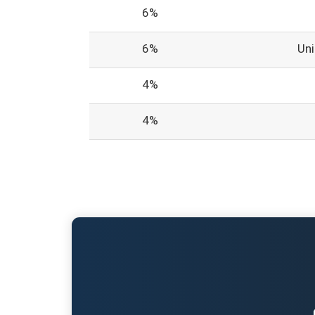
6%
6%
Un
4%
4%