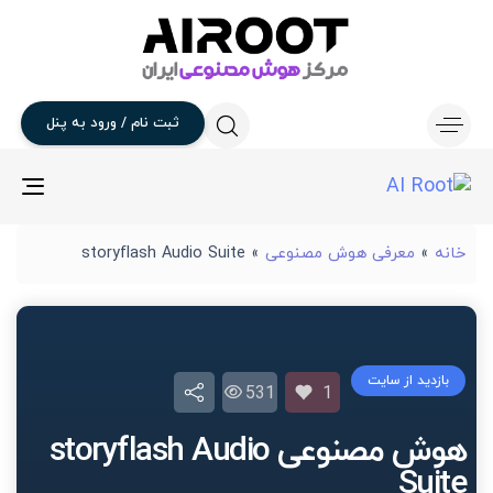
ثبت
نام
/
ورود
به
پنل
gle
ion
خانه
»
معرفی هوش مصنوعی
»
storyflash Audio Suite
بازدید از سایت
531
1
هوش مصنوعی storyflash Audio
Suite