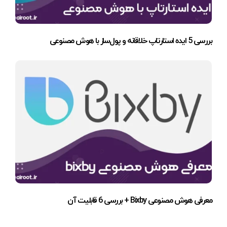
بررسی 5 ایده استارتاپ خلاقانه و پول‌ساز با هوش مصنوعی
معرفی هوش مصنوعی Bixby + بررسی 6 قابلیت آن