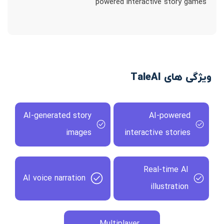
powered interactive story games
ویژگی های TaleAI
AI-generated story
AI-powered
images
interactive stories
Real-time AI
AI voice narration
illustration
Multiplayer