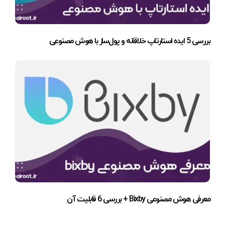
بررسی 5 ایده استارتاپ خلاقانه و پول‌ساز با هوش مصنوعی
معرفی هوش مصنوعی Bixby + بررسی 6 قابلیت آن