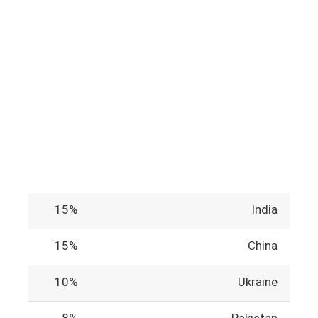
15%
India
15%
China
10%
Ukraine