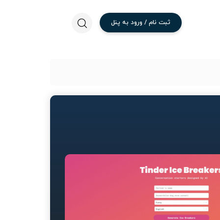
ثبت
نام
/
ورود
به
پنل