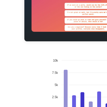
10k
7.5k
5k
2.5k