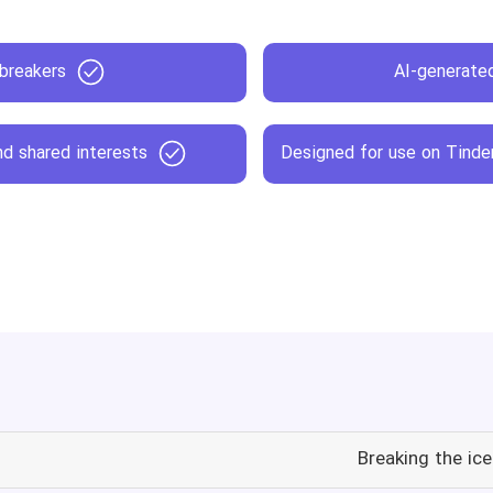
 breakers
AI-generated
d shared interests
Designed for use on Tinder
Breaking the ic