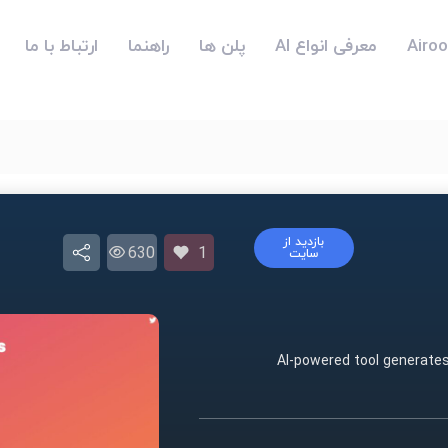
معرفی انواع AI
پلن ها
راهنما
ارتباط با ما
بازدید از
630
1
سایت
AI-powered tool generates