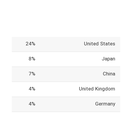
24%
United States
8%
Japan
7%
China
4%
United Kingdom
4%
Germany